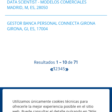
DATA SCIENTIST - MODELOS COMERCIALES
MADRID, M, ES, 28050
​GESTOR BANCA PERSONAL CONNECTA GIRONA
GIRONA, GI, ES, 17004
Resultados
1 – 10
de
71
«
»
1
2
3
4
5
Mapa web
Utilizamos únicamente cookies técnicas para
Política de cookies
ofrecerle la mejor experiencia posible en el sitio
Privacidad
web. Puede consultar el detalle pulsando en “Más