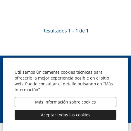
Resultados
1 – 1
de
1
Mapa web
Utilizamos únicamente cookies técnicas para
Política de cookies
ofrecerle la mejor experiencia posible en el sitio
Privacidad
web. Puede consultar el detalle pulsando en “Más
información”
Aviso legal
Accesibilidad
Más información sobre cookies
S
S
S
S
e
e
e
e
a
a
a
a
Aceptar todas las cookies
b
b
b
b
r
r
r
r
e
e
e
e
© CaixaBank, S.A.