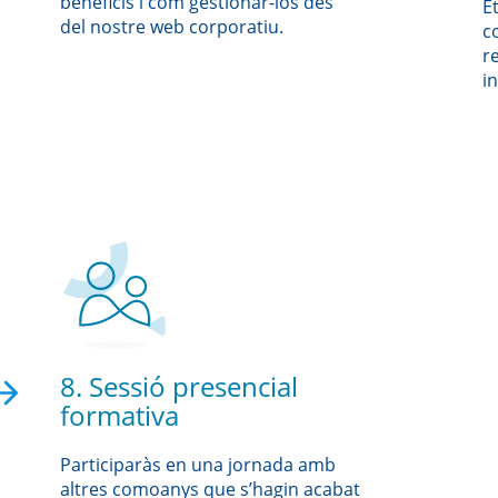
beneficis i com gestionar-los des
E
del nostre web corporatiu.
c
r
i
8. Sessió presencial
formativa
Participaràs en una jornada amb
altres comoanys que s’hagin acabat