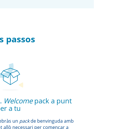
s passos
.
Welcome
pack a punt
er a tu
ebràs un
pack
de benvinguda amb
ot allò necessari per començar a