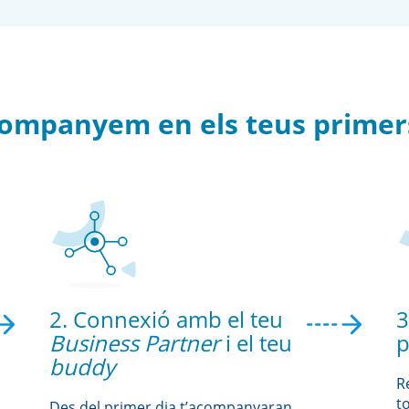
acompanyem en els teus primer
2. Connexió amb el teu
3
Business Partner
i el teu
p
buddy
R
t
Des del primer dia t’acompanyaran