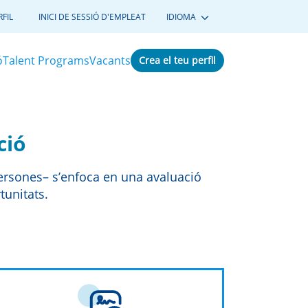
FIL
INICI DE SESSIÓ D'EMPLEAT
IDIOMA
ó
Talent Programs
Vacants
Crea el teu perfil
ció
 Persones– s’enfoca en una avaluació
tunitats.