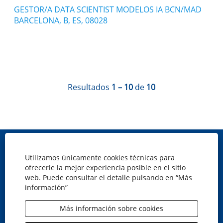
GESTOR/A DATA SCIENTIST MODELOS IA BCN/MAD
BARCELONA, B, ES, 08028
Resultados
1 – 10
de
10
Mapa web
Utilizamos únicamente cookies técnicas para
Política de cookies
ofrecerle la mejor experiencia posible en el sitio
Privacidad
web. Puede consultar el detalle pulsando en “Más
información”
Aviso legal
Accesibilidad
Más información sobre cookies
S
S
S
S
e
e
e
e