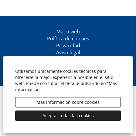
Mapa web
Política de cookies
Privacidad
Aviso legal
Accesibilidad
S
S
S
S
e
e
e
e
Utilizamos únicamente cookies técnicas para
a
a
a
a
ofrecerle la mejor experiencia posible en el sitio
b
b
b
b
web. Puede consultar el detalle pulsando en “Más
r
r
r
r
información”
e
e
e
e
© CaixaBank, S.A.
e
e
e
e
n
n
n
n
Más información sobre cookies
u
u
u
u
n
n
n
n
a
a
a
a
Aceptar todas las cookies
n
n
n
n
u
u
u
u
e
e
e
e
v
v
v
v