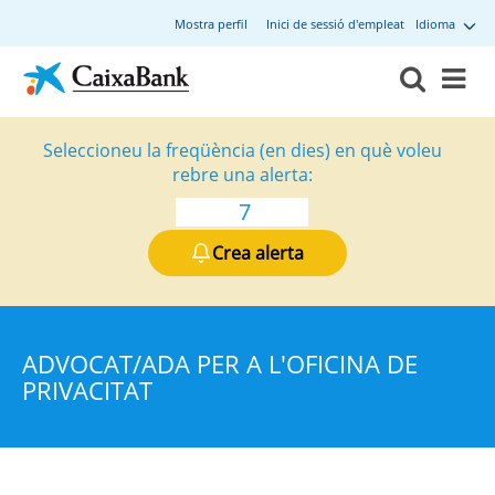
Mostra perfil
Inici de sessió d'empleat
Idioma
Seleccioneu la freqüència (en dies) en què voleu
rebre una alerta:
Crea alerta
ADVOCAT/ADA PER A L'OFICINA DE
PRIVACITAT