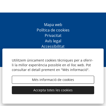
Mapa web
Política de cookies
Privacitat
Avís legal
Accessibilitat
S
S
S
S
'
'
'
'
o
o
o
o
Utilitzem únicament cookies tècniques per a oferir-
b
b
b
b
li la millor experiència possible en el lloc web. Pot
r
r
r
r
consultar el detall prement en "Més informació".
e
e
e
e
© CaixaBank, S.A.
e
e
e
e
n
n
n
n
Més informació de cookies
u
u
u
u
n
n
n
n
a
a
a
a
Accepta totes les cookies
p
p
p
p
e
e
e
e
s
s
s
s
t
t
t
t