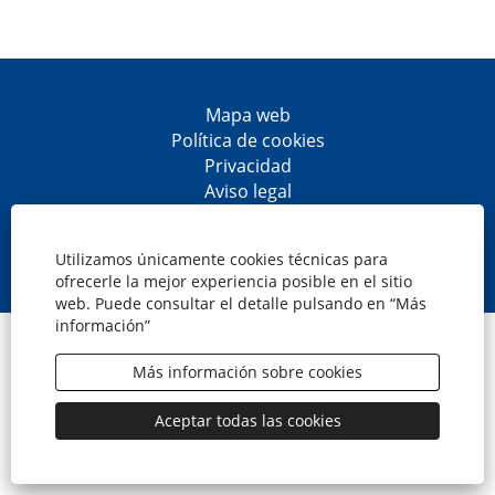
Mapa web
Política de cookies
Privacidad
Aviso legal
Accesibilidad
S
S
S
S
e
e
e
e
Utilizamos únicamente cookies técnicas para
a
a
a
a
ofrecerle la mejor experiencia posible en el sitio
b
b
b
b
web. Puede consultar el detalle pulsando en “Más
r
r
r
r
información”
e
e
e
e
© CaixaBank, S.A.
e
e
e
e
n
n
n
n
Más información sobre cookies
u
u
u
u
n
n
n
n
a
a
a
a
Aceptar todas las cookies
n
n
n
n
u
u
u
u
e
e
e
e
v
v
v
v