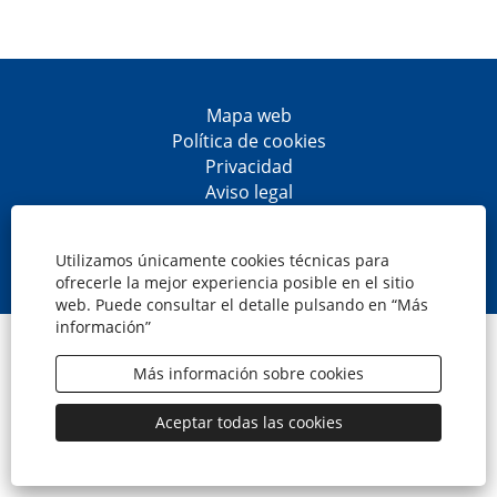
Mapa web
Política de cookies
Privacidad
Aviso legal
Accesibilidad
S
S
S
S
e
e
e
e
Utilizamos únicamente cookies técnicas para
a
a
a
a
ofrecerle la mejor experiencia posible en el sitio
b
b
b
b
web. Puede consultar el detalle pulsando en “Más
r
r
r
r
información”
e
e
e
e
© CaixaBank, S.A.
e
e
e
e
n
n
n
n
Más información sobre cookies
u
u
u
u
n
n
n
n
a
a
a
a
Aceptar todas las cookies
n
n
n
n
u
u
u
u
e
e
e
e
v
v
v
v