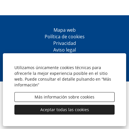
Mapa web
Política de cookies
Privacidad
Aviso legal
Accesibilidad
S
S
S
S
e
e
e
e
Utilizamos únicamente cookies técnicas para
a
a
a
a
ofrecerle la mejor experiencia posible en el sitio
b
b
b
b
web. Puede consultar el detalle pulsando en “Más
r
r
r
r
información”
e
e
e
e
© CaixaBank, S.A.
e
e
e
e
n
n
n
n
Más información sobre cookies
u
u
u
u
n
n
n
n
a
a
a
a
Aceptar todas las cookies
n
n
n
n
u
u
u
u
e
e
e
e
v
v
v
v