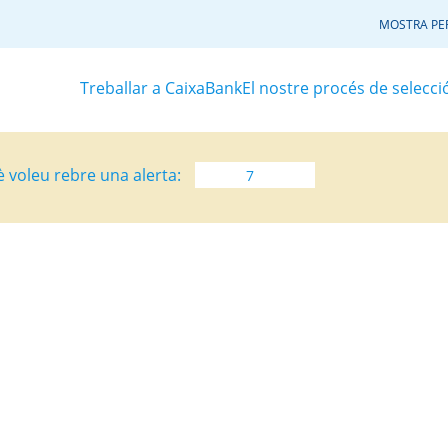
MOSTRA PER
Treballar a CaixaBank
El nostre procés de selecci
è voleu rebre una alerta: