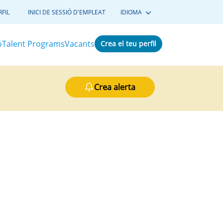
FIL
INICI DE SESSIÓ D'EMPLEAT
IDIOMA
ó
Talent Programs
Vacants
Crea el teu perfil
Crea alerta