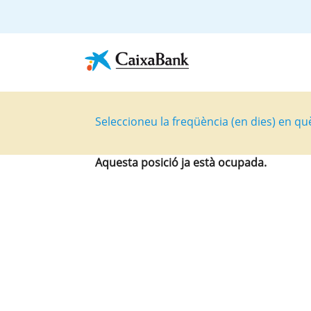
Seleccioneu la freqüència (en dies) en qu
Aquesta posició ja està ocupada.