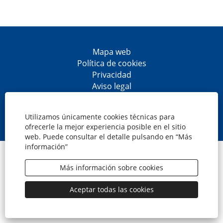
Mapa web
Política de cookies
Privacidad
Aviso legal
Accesibilidad
S
S
S
S
e
e
e
e
Utilizamos únicamente cookies técnicas para
a
a
a
a
ofrecerle la mejor experiencia posible en el sitio
b
b
b
b
web. Puede consultar el detalle pulsando en “Más
r
r
r
r
información”
e
e
e
e
© CaixaBank, S.A.
e
e
e
e
n
n
n
n
Más información sobre cookies
u
u
u
u
n
n
n
n
a
a
a
a
Aceptar todas las cookies
n
n
n
n
u
u
u
u
e
e
e
e
v
v
v
v