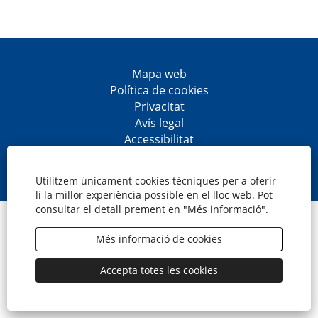
Mapa web
Política de cookies
Privacitat
Avís legal
Accessibilitat
S
S
S
S
'
'
'
'
o
o
o
o
Utilitzem únicament cookies tècniques per a oferir-
b
b
b
b
li la millor experiència possible en el lloc web. Pot
r
r
r
r
consultar el detall prement en "Més informació".
e
e
e
e
© CaixaBank, S.A.
e
e
e
e
n
n
n
n
Més informació de cookies
u
u
u
u
n
n
n
n
a
a
a
a
Accepta totes les cookies
p
p
p
p
e
e
e
e
s
s
s
s
t
t
t
t