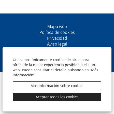
Mapa web
Política de cookies
Privacidad
Aviso legal
Accesibilidad
S
S
S
S
e
e
e
e
Utilizamos únicamente cookies técnicas para
a
a
a
a
ofrecerle la mejor experiencia posible en el sitio
b
b
b
b
web. Puede consultar el detalle pulsando en “Más
r
r
r
r
información”
e
e
e
e
© CaixaBank, S.A.
e
e
e
e
n
n
n
n
Más información sobre cookies
u
u
u
u
n
n
n
n
a
a
a
a
Aceptar todas las cookies
n
n
n
n
u
u
u
u
e
e
e
e
v
v
v
v