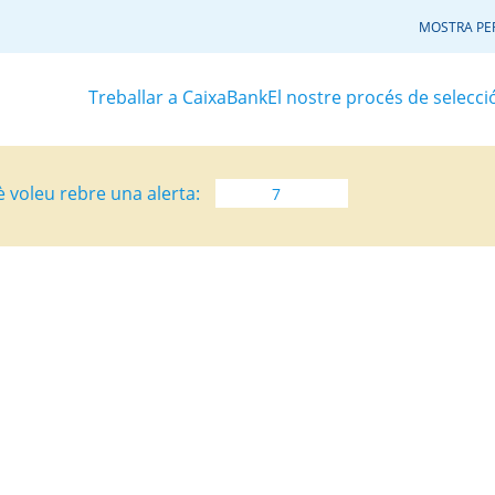
MOSTRA PER
Treballar a CaixaBank
El nostre procés de selecci
è voleu rebre una alerta: