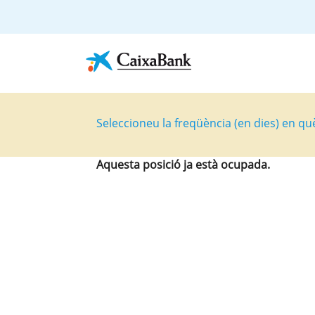
Seleccioneu la freqüència (en dies) en qu
Aquesta posició ja està ocupada.