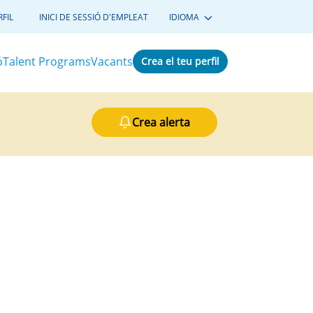
FIL
INICI DE SESSIÓ D'EMPLEAT
IDIOMA
ó
Talent Programs
Vacants
Crea el teu perfil
Crea alerta