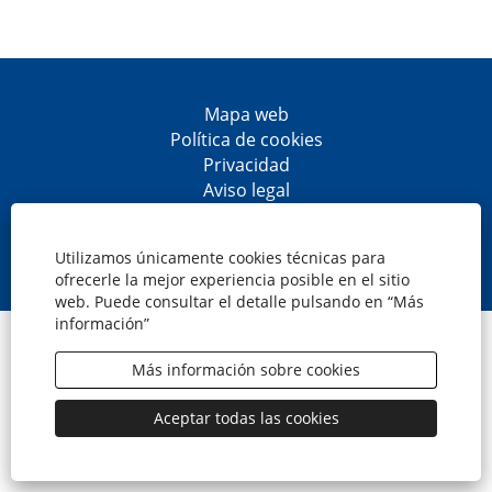
Mapa web
Política de cookies
Privacidad
Aviso legal
Accesibilidad
S
S
S
S
e
e
e
e
Utilizamos únicamente cookies técnicas para
a
a
a
a
ofrecerle la mejor experiencia posible en el sitio
b
b
b
b
web. Puede consultar el detalle pulsando en “Más
r
r
r
r
información”
e
e
e
e
© CaixaBank, S.A.
e
e
e
e
n
n
n
n
Más información sobre cookies
u
u
u
u
n
n
n
n
a
a
a
a
Aceptar todas las cookies
n
n
n
n
u
u
u
u
e
e
e
e
v
v
v
v