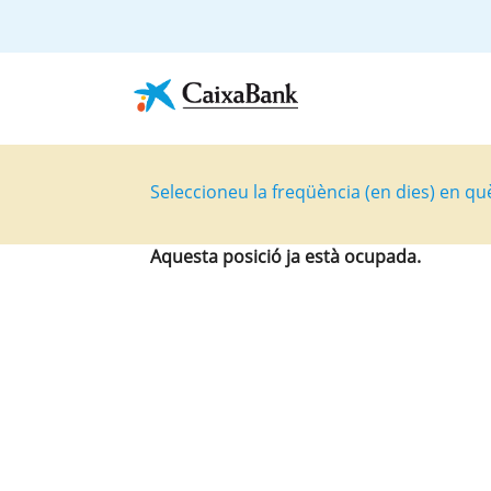
Seleccioneu la freqüència (en dies) en qu
Aquesta posició ja està ocupada.