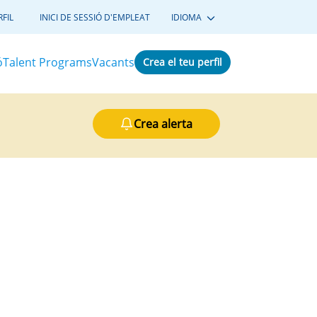
FIL
INICI DE SESSIÓ D'EMPLEAT
IDIOMA
ó
Talent Programs
Vacants
Crea el teu perfil
Crea alerta