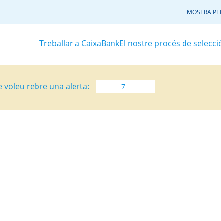
MOSTRA PER
Treballar a CaixaBank
El nostre procés de selecci
è voleu rebre una alerta: