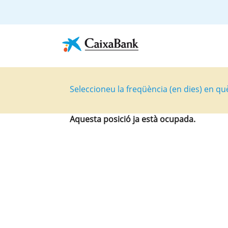
Seleccioneu la freqüència (en dies) en qu
Aquesta posició ja està ocupada.