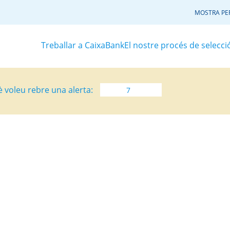
MOSTRA PER
Treballar a CaixaBank
El nostre procés de selecci
è voleu rebre una alerta: