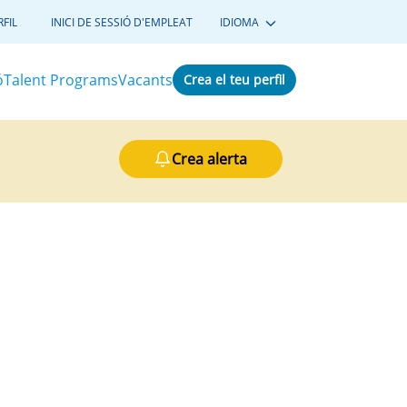
FIL
INICI DE SESSIÓ D'EMPLEAT
IDIOMA
ó
Talent Programs
Vacants
Crea el teu perfil
Crea alerta