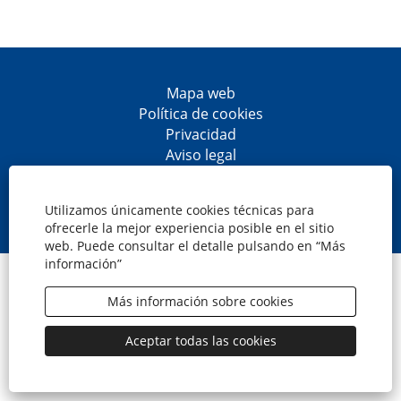
Mapa web
Política de cookies
Privacidad
Aviso legal
Accesibilidad
S
S
S
S
e
e
e
e
Utilizamos únicamente cookies técnicas para
a
a
a
a
ofrecerle la mejor experiencia posible en el sitio
b
b
b
b
web. Puede consultar el detalle pulsando en “Más
r
r
r
r
información”
e
e
e
e
© CaixaBank, S.A.
e
e
e
e
n
n
n
n
Más información sobre cookies
u
u
u
u
n
n
n
n
a
a
a
a
Aceptar todas las cookies
n
n
n
n
u
u
u
u
e
e
e
e
v
v
v
v