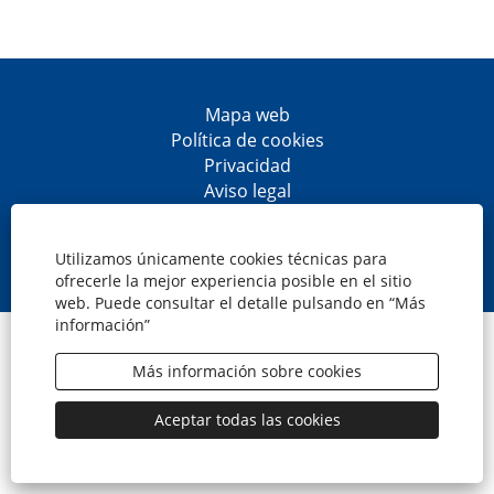
Mapa web
Política de cookies
Privacidad
Aviso legal
Accesibilidad
S
S
S
S
e
e
e
e
Utilizamos únicamente cookies técnicas para
a
a
a
a
ofrecerle la mejor experiencia posible en el sitio
b
b
b
b
web. Puede consultar el detalle pulsando en “Más
r
r
r
r
información”
e
e
e
e
© CaixaBank, S.A.
e
e
e
e
n
n
n
n
Más información sobre cookies
u
u
u
u
n
n
n
n
a
a
a
a
Aceptar todas las cookies
n
n
n
n
u
u
u
u
e
e
e
e
v
v
v
v