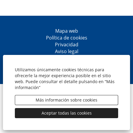
Mapa web
Política de cookies
Privacidad
Aviso legal
Accesibilidad
S
S
S
S
e
e
e
e
Utilizamos únicamente cookies técnicas para
a
a
a
a
ofrecerle la mejor experiencia posible en el sitio
b
b
b
b
web. Puede consultar el detalle pulsando en “Más
r
r
r
r
información”
e
e
e
e
© CaixaBank, S.A.
e
e
e
e
n
n
n
n
Más información sobre cookies
u
u
u
u
n
n
n
n
a
a
a
a
Aceptar todas las cookies
n
n
n
n
u
u
u
u
e
e
e
e
v
v
v
v