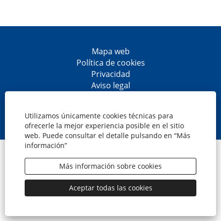
Mapa web
Política de cookies
Privacidad
Aviso legal
Accesibilidad
S
S
S
S
e
e
e
e
Utilizamos únicamente cookies técnicas para
a
a
a
a
ofrecerle la mejor experiencia posible en el sitio
b
b
b
b
web. Puede consultar el detalle pulsando en “Más
r
r
r
r
información”
e
e
e
e
© CaixaBank, S.A.
e
e
e
e
n
n
n
n
Más información sobre cookies
u
u
u
u
n
n
n
n
a
a
a
a
Aceptar todas las cookies
n
n
n
n
u
u
u
u
e
e
e
e
v
v
v
v