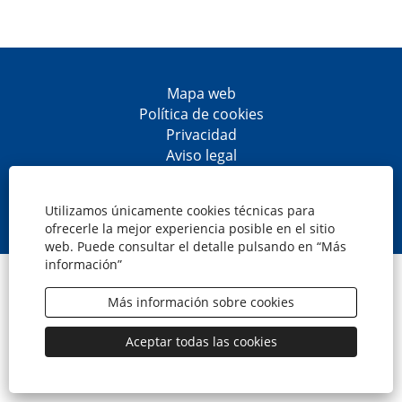
Mapa web
Política de cookies
Privacidad
Aviso legal
Accesibilidad
S
S
S
S
e
e
e
e
Utilizamos únicamente cookies técnicas para
a
a
a
a
ofrecerle la mejor experiencia posible en el sitio
b
b
b
b
web. Puede consultar el detalle pulsando en “Más
r
r
r
r
información”
e
e
e
e
© CaixaBank, S.A.
e
e
e
e
n
n
n
n
Más información sobre cookies
u
u
u
u
n
n
n
n
a
a
a
a
Aceptar todas las cookies
n
n
n
n
u
u
u
u
e
e
e
e
v
v
v
v