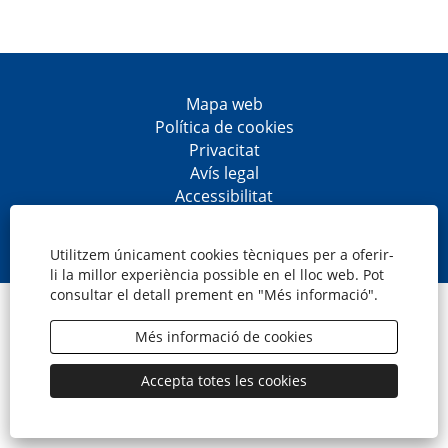
Mapa web
Política de cookies
Privacitat
Avís legal
Accessibilitat
S
S
S
S
'
'
'
'
o
o
o
o
Utilitzem únicament cookies tècniques per a oferir-
b
b
b
b
li la millor experiència possible en el lloc web. Pot
r
r
r
r
consultar el detall prement en "Més informació".
e
e
e
e
© CaixaBank, S.A.
e
e
e
e
n
n
n
n
Més informació de cookies
u
u
u
u
n
n
n
n
a
a
a
a
Accepta totes les cookies
p
p
p
p
e
e
e
e
s
s
s
s
t
t
t
t