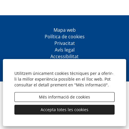
Mapa web
Política de cookies
Privacitat
Avís legal
Accessibilitat
S
S
S
S
'
'
'
'
o
o
o
o
Utilitzem únicament cookies tècniques per a oferir-
b
b
b
b
li la millor experiència possible en el lloc web. Pot
r
r
r
r
consultar el detall prement en "Més informació".
e
e
e
e
© CaixaBank, S.A.
e
e
e
e
n
n
n
n
Més informació de cookies
u
u
u
u
n
n
n
n
a
a
a
a
Accepta totes les cookies
p
p
p
p
e
e
e
e
s
s
s
s
t
t
t
t