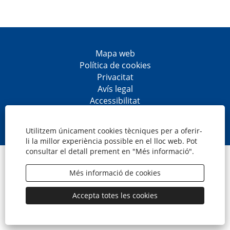
Mapa web
Política de cookies
Privacitat
Avís legal
Accessibilitat
S
S
S
S
'
'
'
'
o
o
o
o
Utilitzem únicament cookies tècniques per a oferir-
b
b
b
b
li la millor experiència possible en el lloc web. Pot
r
r
r
r
consultar el detall prement en "Més informació".
e
e
e
e
© CaixaBank, S.A.
e
e
e
e
n
n
n
n
Més informació de cookies
u
u
u
u
n
n
n
n
a
a
a
a
Accepta totes les cookies
p
p
p
p
e
e
e
e
s
s
s
s
t
t
t
t