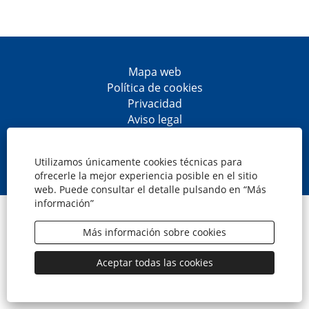
Mapa web
Política de cookies
Privacidad
Aviso legal
Accesibilidad
S
S
S
S
e
e
e
e
Utilizamos únicamente cookies técnicas para
a
a
a
a
ofrecerle la mejor experiencia posible en el sitio
b
b
b
b
web. Puede consultar el detalle pulsando en “Más
r
r
r
r
información”
e
e
e
e
© CaixaBank, S.A.
e
e
e
e
n
n
n
n
Más información sobre cookies
u
u
u
u
n
n
n
n
a
a
a
a
Aceptar todas las cookies
n
n
n
n
u
u
u
u
e
e
e
e
v
v
v
v