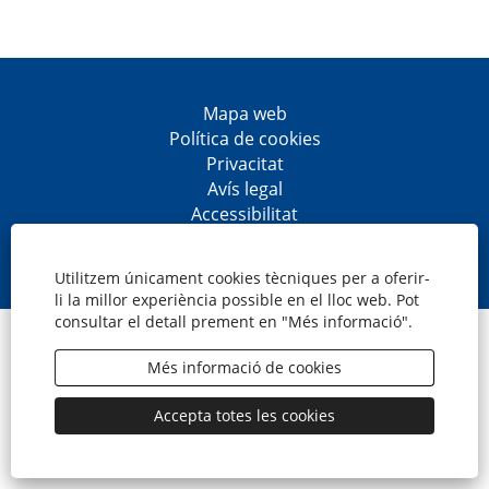
Mapa web
Política de cookies
Privacitat
Avís legal
Accessibilitat
S
S
S
S
'
'
'
'
o
o
o
o
Utilitzem únicament cookies tècniques per a oferir-
b
b
b
b
li la millor experiència possible en el lloc web. Pot
r
r
r
r
consultar el detall prement en "Més informació".
e
e
e
e
© CaixaBank, S.A.
e
e
e
e
n
n
n
n
Més informació de cookies
u
u
u
u
n
n
n
n
a
a
a
a
Accepta totes les cookies
p
p
p
p
e
e
e
e
s
s
s
s
t
t
t
t