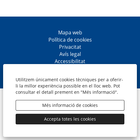
Mapa web
Política de cookies
Privacitat
Avís legal
Accessibilitat
S
S
S
S
'
'
'
'
o
o
o
o
Utilitzem únicament cookies tècniques per a oferir-
b
b
b
b
li la millor experiència possible en el lloc web. Pot
r
r
r
r
consultar el detall prement en "Més informació".
e
e
e
e
© CaixaBank, S.A.
e
e
e
e
n
n
n
n
Més informació de cookies
u
u
u
u
n
n
n
n
a
a
a
a
Accepta totes les cookies
p
p
p
p
e
e
e
e
s
s
s
s
t
t
t
t