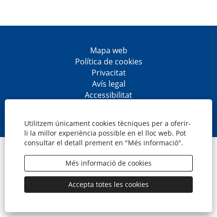
Mapa web
Política de cookies
Privacitat
Avís legal
Accessibilitat
S
S
S
S
'
'
'
'
o
o
o
o
Utilitzem únicament cookies tècniques per a oferir-
b
b
b
b
li la millor experiència possible en el lloc web. Pot
r
r
r
r
consultar el detall prement en "Més informació".
e
e
e
e
© CaixaBank, S.A.
e
e
e
e
n
n
n
n
Més informació de cookies
u
u
u
u
n
n
n
n
a
a
a
a
Accepta totes les cookies
p
p
p
p
e
e
e
e
s
s
s
s
t
t
t
t