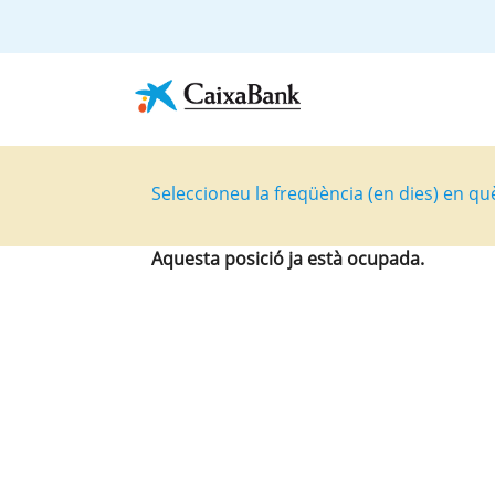
Seleccioneu la freqüència (en dies) en qu
Aquesta posició ja està ocupada.