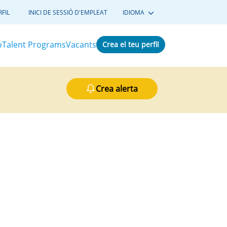
FIL
INICI DE SESSIÓ D'EMPLEAT
IDIOMA
ó
Talent Programs
Vacants
Crea el teu perfil
Crea alerta