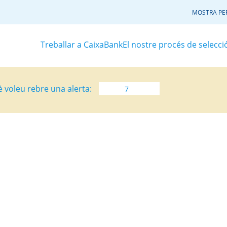
MOSTRA PER
Treballar a CaixaBank
El nostre procés de selecci
è voleu rebre una alerta: