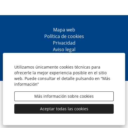
Mapa web
Política de cookies
Privacidad
Aviso legal
Accesibilidad
S
S
S
S
e
e
e
e
Utilizamos únicamente cookies técnicas para
a
a
a
a
ofrecerle la mejor experiencia posible en el sitio
b
b
b
b
web. Puede consultar el detalle pulsando en “Más
r
r
r
r
información”
e
e
e
e
© CaixaBank, S.A.
e
e
e
e
n
n
n
n
Más información sobre cookies
u
u
u
u
n
n
n
n
a
a
a
a
Aceptar todas las cookies
n
n
n
n
u
u
u
u
e
e
e
e
v
v
v
v