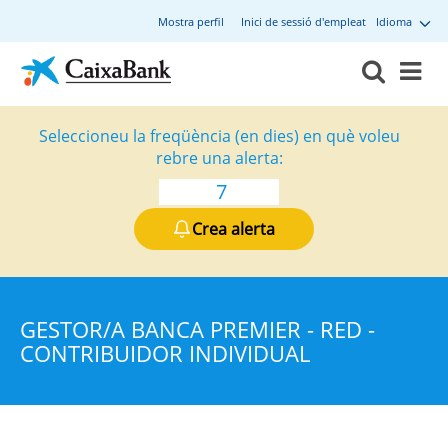
Mostra perfil
Inici de sessió d'empleat
Idioma
Seleccioneu la freqüència (en dies) en què voleu
rebre una alerta:
Crea alerta
GESTOR/A BANCA PREMIER - RED -
CONTRIBUIDOR INDIVIDUAL