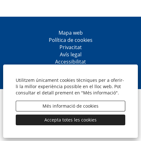
Mapa web
Política de cookies
Privacitat
Avís legal
Accessibilitat
S
S
S
S
'
'
'
'
o
o
o
o
Utilitzem únicament cookies tècniques per a oferir-
b
b
b
b
li la millor experiència possible en el lloc web. Pot
r
r
r
r
consultar el detall prement en "Més informació".
e
e
e
e
© CaixaBank, S.A.
e
e
e
e
n
n
n
n
Més informació de cookies
u
u
u
u
n
n
n
n
a
a
a
a
Accepta totes les cookies
p
p
p
p
e
e
e
e
s
s
s
s
t
t
t
t