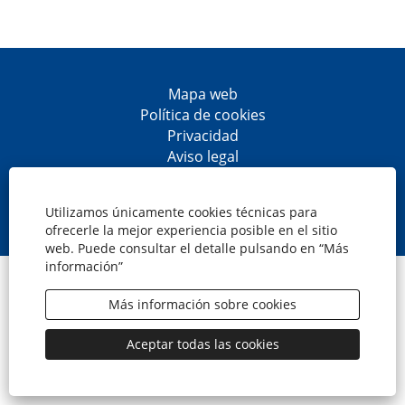
Mapa web
Política de cookies
Privacidad
Aviso legal
Accesibilidad
S
S
S
S
e
e
e
e
Utilizamos únicamente cookies técnicas para
a
a
a
a
ofrecerle la mejor experiencia posible en el sitio
b
b
b
b
web. Puede consultar el detalle pulsando en “Más
r
r
r
r
información”
e
e
e
e
© CaixaBank, S.A.
e
e
e
e
n
n
n
n
Más información sobre cookies
u
u
u
u
n
n
n
n
a
a
a
a
Aceptar todas las cookies
n
n
n
n
u
u
u
u
e
e
e
e
v
v
v
v