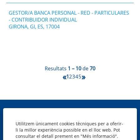
GESTOR/A BANCA PERSONAL - RED - PARTICULARES
- CONTRIBUIDOR INDIVIDUAL
GIRONA, GI, ES, 17004
Resultats
1 – 10
de
70
«
»
1
2
3
4
5
Mapa web
Política de cookies
Utilitzem únicament cookies tècniques per a oferir-
Privacitat
li la millor experiència possible en el lloc web. Pot
consultar el detall prement en "Més informació".
Avís legal