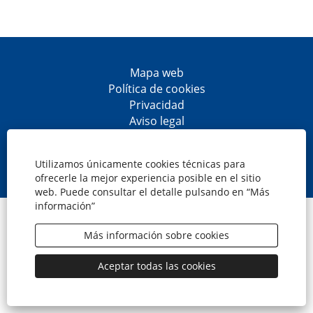
Mapa web
Política de cookies
Privacidad
Aviso legal
Accesibilidad
S
S
S
S
e
e
e
e
Utilizamos únicamente cookies técnicas para
a
a
a
a
ofrecerle la mejor experiencia posible en el sitio
b
b
b
b
web. Puede consultar el detalle pulsando en “Más
r
r
r
r
información”
e
e
e
e
© CaixaBank, S.A.
e
e
e
e
n
n
n
n
Más información sobre cookies
u
u
u
u
n
n
n
n
a
a
a
a
Aceptar todas las cookies
n
n
n
n
u
u
u
u
e
e
e
e
v
v
v
v