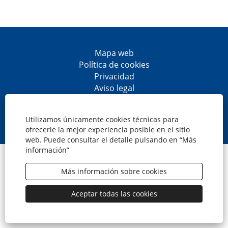
Mapa web
Política de cookies
Privacidad
Aviso legal
Accesibilidad
S
S
S
S
e
e
e
e
Utilizamos únicamente cookies técnicas para
a
a
a
a
ofrecerle la mejor experiencia posible en el sitio
b
b
b
b
web. Puede consultar el detalle pulsando en “Más
r
r
r
r
información”
e
e
e
e
© CaixaBank, S.A.
e
e
e
e
n
n
n
n
Más información sobre cookies
u
u
u
u
n
n
n
n
a
a
a
a
Aceptar todas las cookies
n
n
n
n
u
u
u
u
e
e
e
e
v
v
v
v