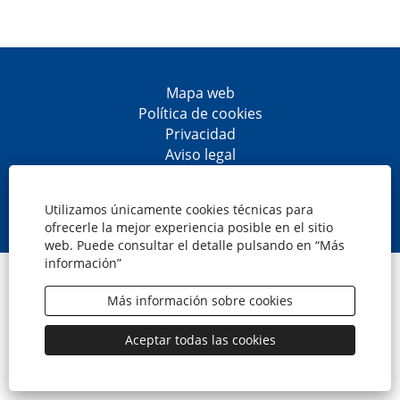
Mapa web
Política de cookies
Privacidad
Aviso legal
Accesibilidad
S
S
S
S
e
e
e
e
Utilizamos únicamente cookies técnicas para
a
a
a
a
ofrecerle la mejor experiencia posible en el sitio
b
b
b
b
web. Puede consultar el detalle pulsando en “Más
r
r
r
r
información”
e
e
e
e
© CaixaBank, S.A.
e
e
e
e
n
n
n
n
Más información sobre cookies
u
u
u
u
n
n
n
n
a
a
a
a
Aceptar todas las cookies
n
n
n
n
u
u
u
u
e
e
e
e
v
v
v
v