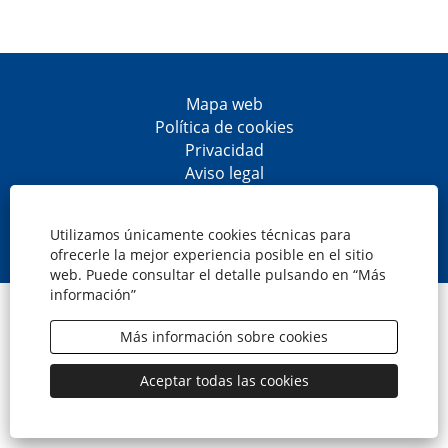
Mapa web
Política de cookies
Privacidad
Aviso legal
Accesibilidad
S
S
S
S
e
e
e
e
Utilizamos únicamente cookies técnicas para
a
a
a
a
ofrecerle la mejor experiencia posible en el sitio
b
b
b
b
web. Puede consultar el detalle pulsando en “Más
r
r
r
r
información”
e
e
e
e
© CaixaBank, S.A.
e
e
e
e
n
n
n
n
Más información sobre cookies
u
u
u
u
n
n
n
n
a
a
a
a
Aceptar todas las cookies
n
n
n
n
u
u
u
u
e
e
e
e
v
v
v
v