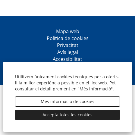
Mapa web
Política de cookies
Privacitat
Avís legal
Accessibilitat
S
S
S
S
'
'
'
'
o
o
o
o
Utilitzem únicament cookies tècniques per a oferir-
b
b
b
b
li la millor experiència possible en el lloc web. Pot
r
r
r
r
consultar el detall prement en "Més informació".
e
e
e
e
© CaixaBank, S.A.
e
e
e
e
n
n
n
n
Més informació de cookies
u
u
u
u
n
n
n
n
a
a
a
a
Accepta totes les cookies
p
p
p
p
e
e
e
e
s
s
s
s
t
t
t
t