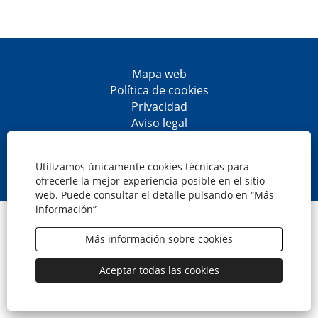
Mapa web
Política de cookies
Privacidad
Aviso legal
Accesibilidad
S
S
S
S
e
e
e
e
Utilizamos únicamente cookies técnicas para
a
a
a
a
ofrecerle la mejor experiencia posible en el sitio
b
b
b
b
web. Puede consultar el detalle pulsando en “Más
r
r
r
r
información”
e
e
e
e
© CaixaBank, S.A.
e
e
e
e
n
n
n
n
Más información sobre cookies
u
u
u
u
n
n
n
n
a
a
a
a
Aceptar todas las cookies
n
n
n
n
u
u
u
u
e
e
e
e
v
v
v
v