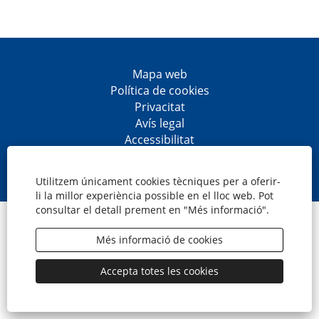
Mapa web
Política de cookies
Privacitat
Avís legal
Accessibilitat
S
S
S
S
'
'
'
'
o
o
o
o
Utilitzem únicament cookies tècniques per a oferir-
b
b
b
b
li la millor experiència possible en el lloc web. Pot
r
r
r
r
consultar el detall prement en "Més informació".
e
e
e
e
© CaixaBank, S.A.
e
e
e
e
n
n
n
n
Més informació de cookies
u
u
u
u
n
n
n
n
a
a
a
a
Accepta totes les cookies
p
p
p
p
e
e
e
e
s
s
s
s
t
t
t
t