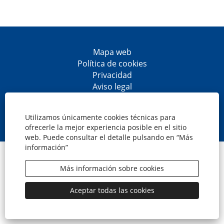
Mapa web
Política de cookies
Privacidad
Aviso legal
Accesibilidad
S
S
S
S
e
e
e
e
Utilizamos únicamente cookies técnicas para
a
a
a
a
ofrecerle la mejor experiencia posible en el sitio
b
b
b
b
web. Puede consultar el detalle pulsando en “Más
r
r
r
r
información”
e
e
e
e
© CaixaBank, S.A.
e
e
e
e
n
n
n
n
Más información sobre cookies
u
u
u
u
n
n
n
n
a
a
a
a
Aceptar todas las cookies
n
n
n
n
u
u
u
u
e
e
e
e
v
v
v
v