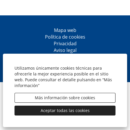
Mapa web
Política de cookies
Privacidad
Aviso legal
Accesibilidad
S
S
S
S
e
e
e
e
Utilizamos únicamente cookies técnicas para
a
a
a
a
ofrecerle la mejor experiencia posible en el sitio
b
b
b
b
web. Puede consultar el detalle pulsando en “Más
r
r
r
r
información”
e
e
e
e
© CaixaBank, S.A.
e
e
e
e
n
n
n
n
Más información sobre cookies
u
u
u
u
n
n
n
n
a
a
a
a
Aceptar todas las cookies
n
n
n
n
u
u
u
u
e
e
e
e
v
v
v
v