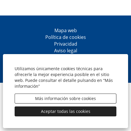
Mapa web
Política de cookies
Privacidad
Aviso legal
Accesibilidad
S
S
S
S
e
e
e
e
Utilizamos únicamente cookies técnicas para
a
a
a
a
ofrecerle la mejor experiencia posible en el sitio
b
b
b
b
web. Puede consultar el detalle pulsando en “Más
r
r
r
r
información”
e
e
e
e
© CaixaBank, S.A.
e
e
e
e
n
n
n
n
Más información sobre cookies
u
u
u
u
n
n
n
n
a
a
a
a
Aceptar todas las cookies
n
n
n
n
u
u
u
u
e
e
e
e
v
v
v
v