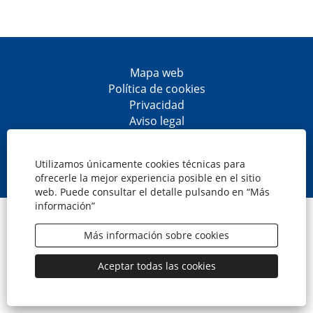
Mapa web
Política de cookies
Privacidad
Aviso legal
Accesibilidad
S
S
S
S
e
e
e
e
Utilizamos únicamente cookies técnicas para
a
a
a
a
ofrecerle la mejor experiencia posible en el sitio
b
b
b
b
web. Puede consultar el detalle pulsando en “Más
r
r
r
r
información”
e
e
e
e
© CaixaBank, S.A.
e
e
e
e
n
n
n
n
Más información sobre cookies
u
u
u
u
n
n
n
n
a
a
a
a
Aceptar todas las cookies
n
n
n
n
u
u
u
u
e
e
e
e
v
v
v
v