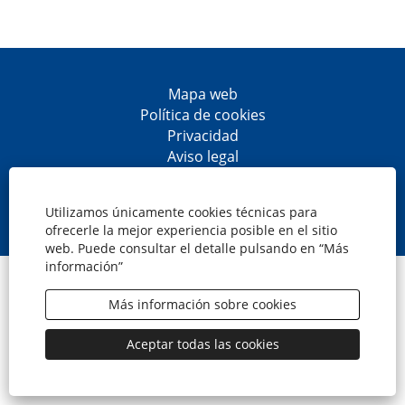
Mapa web
Política de cookies
Privacidad
Aviso legal
Accesibilidad
S
S
S
S
e
e
e
e
Utilizamos únicamente cookies técnicas para
a
a
a
a
ofrecerle la mejor experiencia posible en el sitio
b
b
b
b
web. Puede consultar el detalle pulsando en “Más
r
r
r
r
información”
e
e
e
e
© CaixaBank, S.A.
e
e
e
e
n
n
n
n
Más información sobre cookies
u
u
u
u
n
n
n
n
a
a
a
a
Aceptar todas las cookies
n
n
n
n
u
u
u
u
e
e
e
e
v
v
v
v