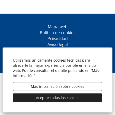
Mapa web
Política de cookies
Privacidad
Aviso legal
Accesibilidad
S
S
S
S
e
e
e
e
Utilizamos únicamente cookies técnicas para
a
a
a
a
ofrecerle la mejor experiencia posible en el sitio
b
b
b
b
web. Puede consultar el detalle pulsando en “Más
r
r
r
r
información”
e
e
e
e
© CaixaBank, S.A.
e
e
e
e
n
n
n
n
Más información sobre cookies
u
u
u
u
n
n
n
n
a
a
a
a
Aceptar todas las cookies
n
n
n
n
u
u
u
u
e
e
e
e
v
v
v
v