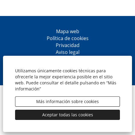
Mapa web
Política de cookies
Privacidad
Aviso legal
Accesibilidad
S
S
S
S
e
e
e
e
Utilizamos únicamente cookies técnicas para
a
a
a
a
ofrecerle la mejor experiencia posible en el sitio
b
b
b
b
web. Puede consultar el detalle pulsando en “Más
r
r
r
r
información”
e
e
e
e
© CaixaBank, S.A.
e
e
e
e
n
n
n
n
Más información sobre cookies
u
u
u
u
n
n
n
n
a
a
a
a
Aceptar todas las cookies
n
n
n
n
u
u
u
u
e
e
e
e
v
v
v
v